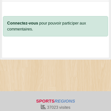
Connectez-vous
pour pouvoir participer aux
commentaires.
SPORTS
REGIONS
37023
visites