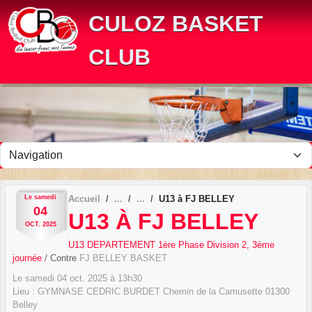
Panneau de gestion des cookies
CULOZ BASKET
CLUB
Le
samedi
Accueil
U13 à FJ BELLEY
04
U13 À FJ BELLEY
OCT.
2025
U13 DEPARTEMENT 1ère Phase Division 2, 3ème
journée
/ Contre
FJ BELLEY BASKET
Le
samedi
04
oct.
2025
à 13h30
Lieu :
GYMNASE CEDRIC BURDET Chemin de la Camusette
01300
Belley