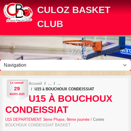
Panneau de gestion des cookies
CULOZ BASKET
CLUB
Le
samedi
Accueil
29
U15 à BOUCHOUX CONDEISSIAT
MARS
2025
U15 À BOUCHOUX
CONDEISSIAT
U15 DEPARTEMENT 3ème Phase, 9ème journée
/ Contre
BOUCHOUX CONDEISSIAT BASKET