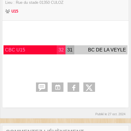
Lieu :
Rue du stade
01350
CULOZ
U15
CBC U15
32
31
BC DE LA VEYLE
Publié le
27 oct. 2024