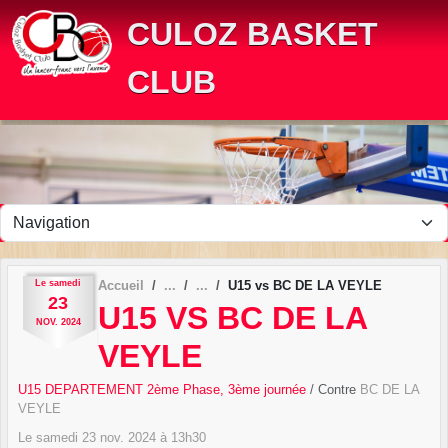
Panneau de gestion des cookies
CULOZ BASKET
CLUB
Le
samedi
Accueil
U15 vs BC DE LA VEYLE
23
U15 VS BC DE LA
NOV.
2024
VEYLE
U15 DEPARTEMENT 2ème Phase, 3ème journée
/ Contre
BC DE LA
VEYLE
Le
samedi
23
nov.
2024
à 13h30