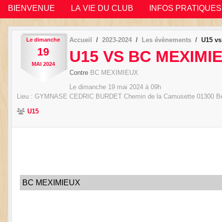
BIENVENUE
LA VIE DU CLUB
INFOS PRATIQUES
Accueil
2023-2024
Les évènements
U15 v
Le
dimanche
19
U15 VS BC MEXIMI
MAI
2024
Contre
BC MEXIMIEUX
Le
dimanche
19
mai
2024
à 09h
Lieu :
GYMNASE CEDRIC BURDET Chemin de la Camusette
01300
Be
U15
BC MEXIMIEUX