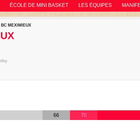
ÉCOLE DE MINI BASKET
LES ÉQUIPES
MANIF
s BC MEXIMIEUX
EUX
lley
66
70