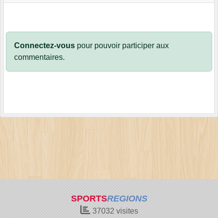
Connectez-vous
pour pouvoir participer aux
commentaires.
SPORTS
REGIONS
37032
visites