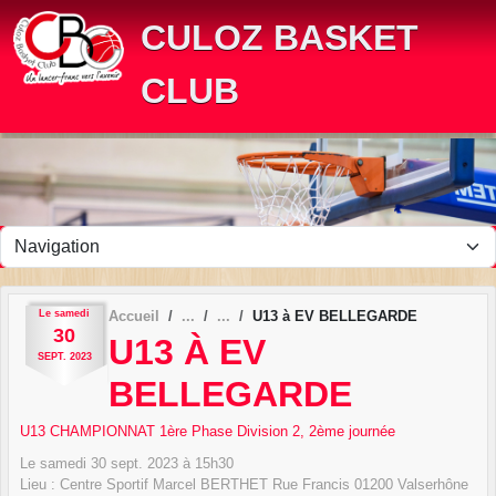
Panneau de gestion des cookies
CULOZ BASKET
CLUB
Le
samedi
Accueil
U13 à EV BELLEGARDE
30
U13 À EV
SEPT.
2023
BELLEGARDE
U13 CHAMPIONNAT 1ère Phase Division 2, 2ème journée
Le
samedi
30
sept.
2023
à 15h30
Lieu :
Centre Sportif Marcel BERTHET Rue Francis
01200
Valserhône