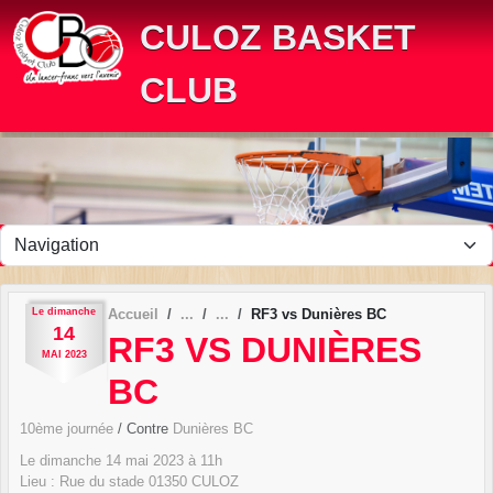
Panneau de gestion des cookies
CULOZ BASKET
CLUB
Le
dimanche
Accueil
RF3 vs Dunières BC
14
RF3 VS DUNIÈRES
MAI
2023
BC
10ème journée
/ Contre
Dunières BC
Le
dimanche
14
mai
2023
à 11h
Lieu :
Rue du stade
01350
CULOZ