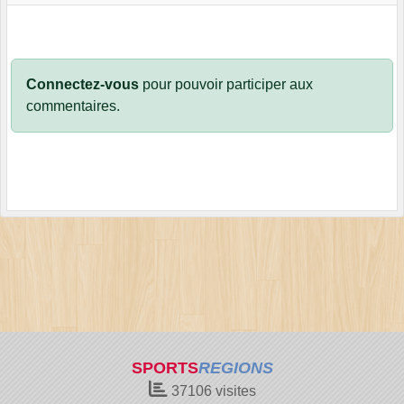
Connectez-vous
pour pouvoir participer aux
commentaires.
SPORTS
REGIONS
37106
visites