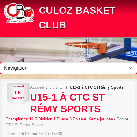
Panneau de gestion des cookies
CULOZ BASKET
CLUB
Le
samedi
Accueil
U15-1 à CTC St Rémy Sports
06
U15-1 À CTC ST
MAI
2023
RÉMY SPORTS
Championnat U15 Division 1 Phase 3 Poule A, 9ème journée
/ Contre
CTC St Rémy Sports
Le
samedi
06
mai
2023
à 15h30