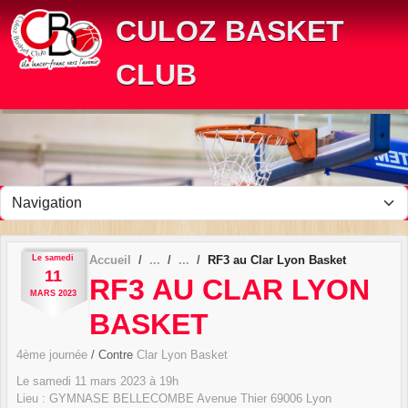
Panneau de gestion des cookies
CULOZ BASKET
CLUB
Le
samedi
Accueil
RF3 au Clar Lyon Basket
11
RF3 AU CLAR LYON
MARS
2023
BASKET
4ème journée
/ Contre
Clar Lyon Basket
Le
samedi
11
mars
2023
à 19h
Lieu :
GYMNASE BELLECOMBE Avenue Thier
69006
Lyon