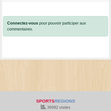
Connectez-vous
pour pouvoir participer aux
commentaires.
SPORTS
REGIONS
36992
visites